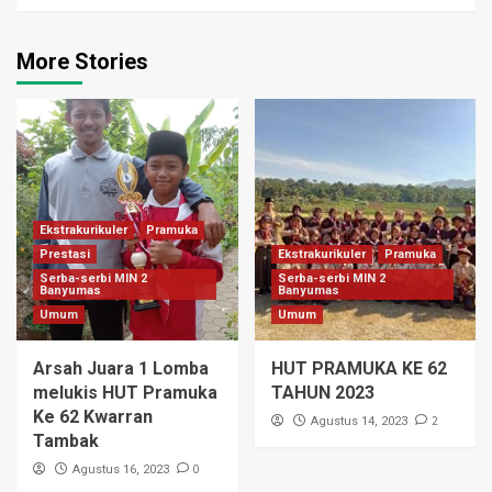
More Stories
Ekstrakurikuler
Pramuka
Prestasi
Ekstrakurikuler
Pramuka
Serba-serbi MIN 2
Serba-serbi MIN 2
Banyumas
Banyumas
Umum
Umum
Arsah Juara 1 Lomba
HUT PRAMUKA KE 62
melukis HUT Pramuka
TAHUN 2023
Ke 62 Kwarran
2
Agustus 14, 2023
Tambak
0
Agustus 16, 2023