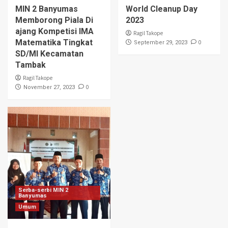
MIN 2 Banyumas
World Cleanup Day
Memborong Piala Di
2023
ajang Kompetisi IMA
Ragil Takope
Matematika Tingkat
0
September 29, 2023
SD/MI Kecamatan
Tambak
Ragil Takope
0
November 27, 2023
Serba-serbi MIN 2
Banyumas
Umum