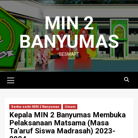
Skip
to
MIN 2
content
BANYUMAS
BESMART
Primary
Menu
Serba-serbi MIN 2 Banyumas
Umum
Kepala MIN 2 Banyumas Membuka
Pelaksanaan Matsama (Masa
Ta’aruf Siswa Madrasah) 2023-