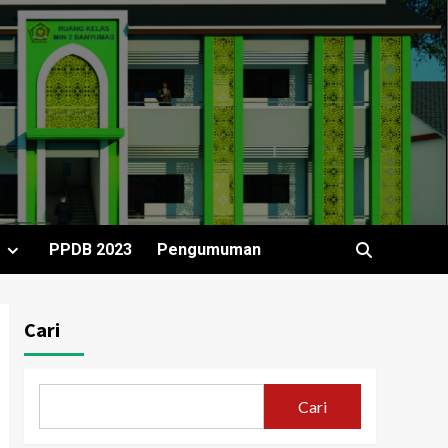
r
PPDB 2023
Pengumuman
Cari
Cari