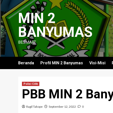
Skip
to
MIN 2
content
BANYUMAS
BESMART
Beranda
Profil MIN 2 Banyumas
Visi-Misi
Polisi Cilik
PBB MIN 2 Ban
Ragil Takope
September 12, 2022
0