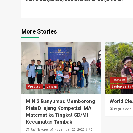
Reading
More Stories
Pramuka
Prestasi
Umum
Serba-serbi 
MIN 2 Banyumas Memborong
World Cl
Piala Di ajang Kompetisi IMA
Ragil Takope
Matematika Tingkat SD/MI
Kecamatan Tambak
Ragil Takope
0
November 27, 2023