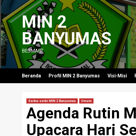
Skip
to
MIN 2
content
BANYUMAS
BESMART
Beranda
Profil MIN 2 Banyumas
Visi-Misi
Serba-serbi MIN 2 Banyumas
Umum
Agenda Rutin M
Upacara Hari Se