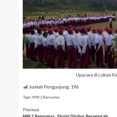
Upacara di Lokasi 
Jumlah Pengunjung:
196
Tags:
MIN 2 Banyumas
Continue
Previous
MIN 2 Banyumas, Sholat Dhuhur Berjama’ah