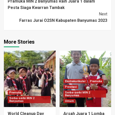
Pramuka MIN 2 Banyumas Raih Juara 1 dalam
Reading
Pesta Siaga Kwarran Tambak
Next
Farras Jurai O2SN Kabupaten Banyumas 2023
More Stories
Ekstrakurikuler
Pramuka
Prestasi
Pramuka
Serba-serbi MIN 2
Banyumas
Serba-serbi MIN 2
Banyumas
Umum
World Cleanup Day
Arsah Juara 1 Lomba