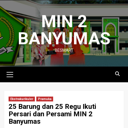
Skip
to
MIN 2
content
BANYUMAS
BESMART
Primary
Menu
Ekstrakurikuler
Pramuka
25 Barung dan 25 Regu Ikuti
Persari dan Persami MIN 2
Banyumas