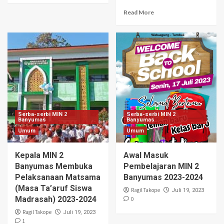
Read More
Serba-serbi MIN 2
Serba-serbi MIN 2
Banyumas
Banyumas
Umum
Umum
Kepala MIN 2
Awal Masuk
Banyumas Membuka
Pembelajaran MIN 2
Pelaksanaan Matsama
Banyumas 2023-2024
(Masa Ta’aruf Siswa
Ragil Takope
Juli 19, 2023
Madrasah) 2023-2024
0
Ragil Takope
Juli 19, 2023
1