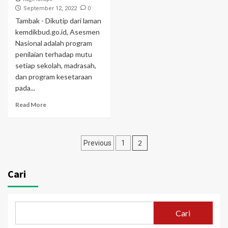
0
September 12, 2022
Tambak - Dikutip dari laman
kemdikbud.go.id, Asesmen
Nasional adalah program
penilaian terhadap mutu
setiap sekolah, madrasah,
dan program kesetaraan
pada...
Read More
Navigasi
2
Previous
1
pos
Cari
Cari