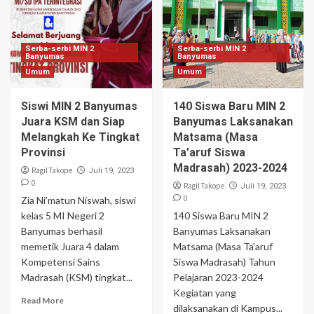
Serba-serbi MIN 2
Serba-serbi MIN 2
Banyumas
Banyumas
Umum
Umum
Siswi MIN 2 Banyumas
140 Siswa Baru MIN 2
Juara KSM dan Siap
Banyumas Laksanakan
Melangkah Ke Tingkat
Matsama (Masa
Provinsi
Ta’aruf Siswa
Madrasah) 2023-2024
Ragil Takope
Juli 19, 2023
0
Ragil Takope
Juli 19, 2023
0
Zia Ni’matun Niswah, siswi
kelas 5 MI Negeri 2
140 Siswa Baru MIN 2
Banyumas berhasil
Banyumas Laksanakan
memetik Juara 4 dalam
Matsama (Masa Ta'aruf
Kompetensi Sains
Siswa Madrasah) Tahun
Madrasah (KSM) tingkat...
Pelajaran 2023-2024
Kegiatan yang
Read More
dilaksanakan di Kampus...